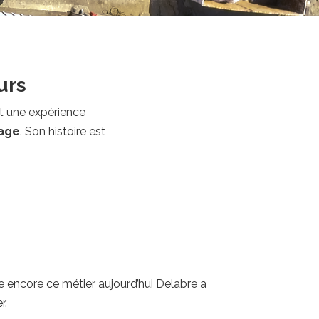
urs
et une expérience
lage
. Son histoire est
e encore ce métier aujourd’hui Delabre a
r.