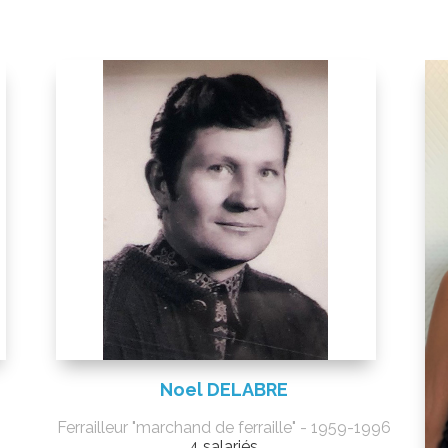
Noel DELABRE
Ferrailleur "marchand de ferraille" - 1959-1996
4 salariés