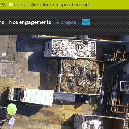
 75
contact@delabre-recuperation.com
ns
Nos engagements
A propos