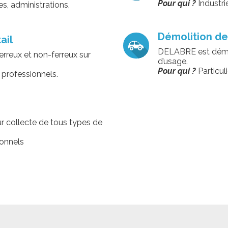
Pour qui ?
Industri
, administrations,
Démolition de
ail
DELABRE est démol
rreux et non-ferreux sur
d’usage.
Pour qui ?
Particul
t professionnels.
r collecte de tous types de
ionnels