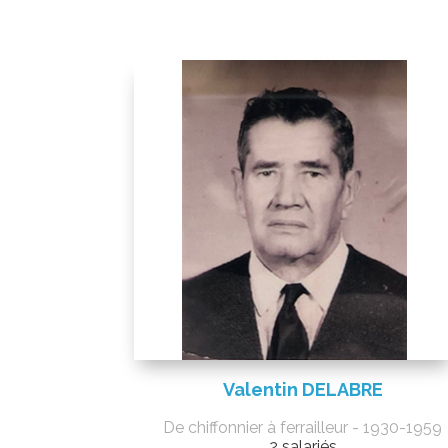
Valentin DELABRE
De chiffonnier à ferrailleur - 1930-1959
2 salariés